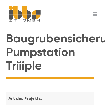
Zum
Inhalt
springen
Baugrubensicher
Pumpstation
Triiiple
Art des Projekts: