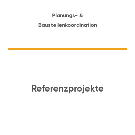
Planungs- &
Baustellenkoordination
Referenzprojekte
Bf. Süßenbrunn – Rampe
Süßenbrunn